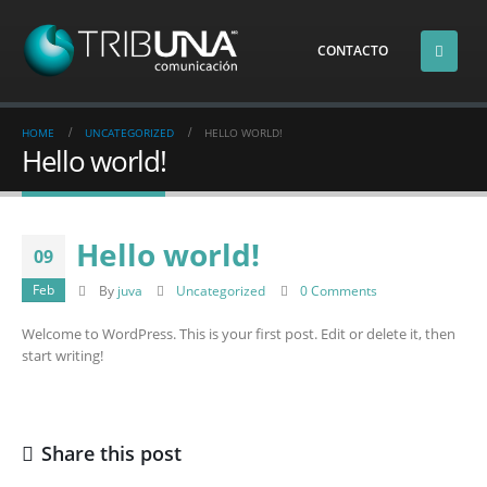
CONTACTO
HOME
UNCATEGORIZED
HELLO WORLD!
Hello world!
Hello world!
09
Feb
By
juva
Uncategorized
0 Comments
Welcome to WordPress. This is your first post. Edit or delete it, then
start writing!
Share this post